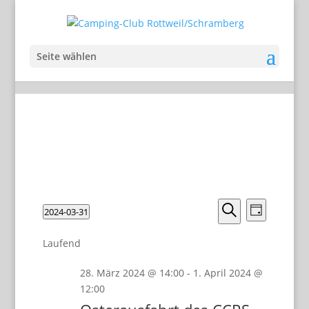
Seite wählen
Veranstalt
Veranst
2024-03-31
Tag
Ansicht
Suche
Suche
Datum
Navigat
und
wählen.
Laufend
Ansichten,
28. März 2024 @ 14:00
-
1. April 2024 @
Navigation
12:00